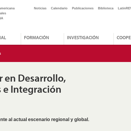
americana
Noticias
Calendario
Publicaciones
Biblioteca
LatinRE
ales
NA
NAL
FORMACIÓN
INVESTIGACIÓN
COOPE
s
 en Desarrollo,
s e Integración
nte al actual escenario regional y global.