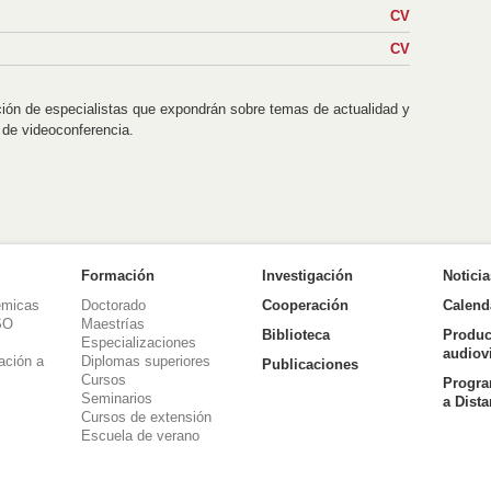
CV
CV
ción de especialistas que expondrán sobre temas de actualidad y
 de videoconferencia.
Formación
Investigación
Notici
émicas
Doctorado
Cooperación
Calend
SO
Maestrías
Biblioteca
Produc
Especializaciones
audiov
ación a
Diplomas superiores
Publicaciones
Cursos
Progra
Seminarios
a Dist
Cursos de extensión
Escuela de verano