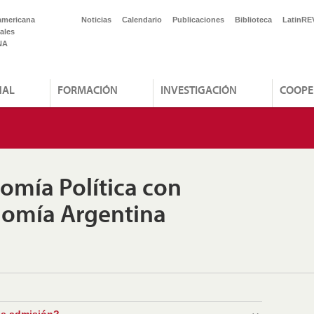
americana
Noticias
Calendario
Publicaciones
Biblioteca
LatinRE
ales
NA
NAL
FORMACIÓN
INVESTIGACIÓN
COOPE
omía Política con
omía Argentina
de admisión?