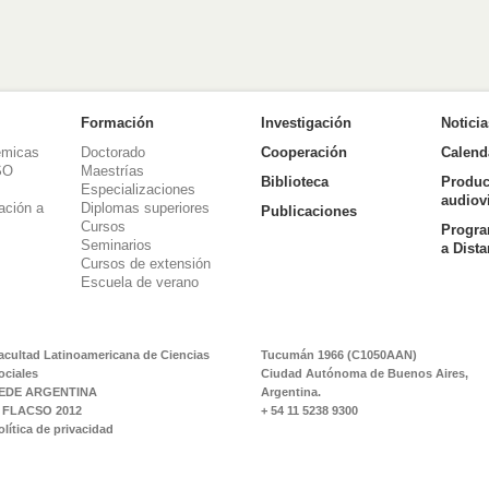
Formación
Investigación
Notici
émicas
Doctorado
Cooperación
Calend
SO
Maestrías
Biblioteca
Produc
Especializaciones
audiov
ación a
Diplomas superiores
Publicaciones
Cursos
Progra
Seminarios
a Dist
Cursos de extensión
Escuela de verano
acultad Latinoamericana de Ciencias
Tucumán 1966 (C1050AAN)
ociales
Ciudad Autónoma de Buenos Aires,
EDE ARGENTINA
Argentina.
 FLACSO 2012
+ 54 11 5238 9300
olítica de privacidad