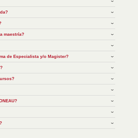
ada?
?
la maestría?
oma de Especialista y/o Magister?
o?
cursos?
 CONEAU?
a?