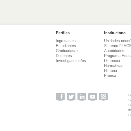
Perfiles
Institucional
Ingresantes
Unidades acad
Estudiantes
Sistema FLAC
Graduadas/os
Autoridades
Docentes
Programa Educ
Investigadoras/es
Distancia
Normativas
Historia
Prensa
F
S
S
©
P