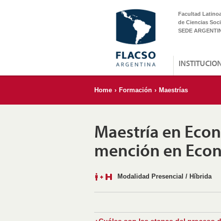
Facultad Latino
de Ciencias Soci
SEDE ARGENTI
INSTITUCIO
Home
›
Formación
›
Maestrías
Maestría en Econ
mención en Econ
Modalidad Presencial / Híbrida
¿Cuáles son las etapas del proceso 