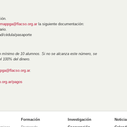
ción.
amappga@flacso.org.ar
la siguiente documentación:
ario.
ad/cédula/pasaporte
upo mínimo de 10 alumnos. Si no se alcanza este número, se
el 100% del dinero.
pga@flacso.org.ar
.
o.org.ar/pagos
Formación
Investigación
Notici