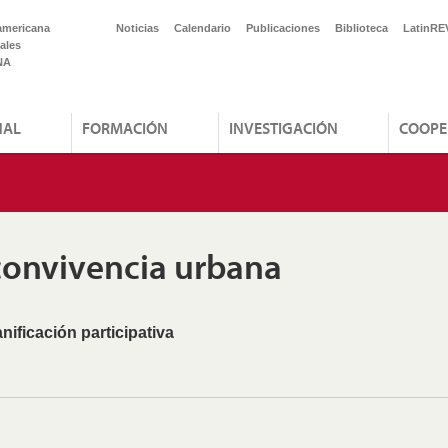
americana
Noticias
Calendario
Publicaciones
Biblioteca
LatinRE
ales
NA
NAL
FORMACIÓN
INVESTIGACIÓN
COOPE
 convivencia urbana
nificación participativa