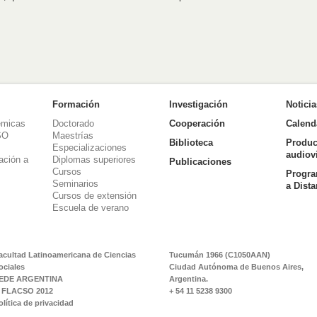
Formación
Investigación
Notici
émicas
Doctorado
Cooperación
Calend
SO
Maestrías
Biblioteca
Produc
Especializaciones
audiov
ación a
Diplomas superiores
Publicaciones
Cursos
Progra
Seminarios
a Dist
Cursos de extensión
Escuela de verano
acultad Latinoamericana de Ciencias
Tucumán 1966 (C1050AAN)
ociales
Ciudad Autónoma de Buenos Aires,
EDE ARGENTINA
Argentina.
 FLACSO 2012
+ 54 11 5238 9300
olítica de privacidad