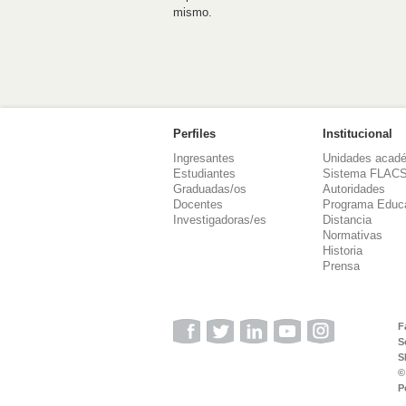
mismo.
Perfiles
Institucional
Ingresantes
Unidades acad
Estudiantes
Sistema FLAC
Graduadas/os
Autoridades
Docentes
Programa Educ
Investigadoras/es
Distancia
Normativas
Historia
Prensa
F
S
S
©
P