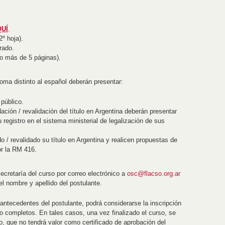
UÍ
.
2º hoja).
grado.
no más de 5 páginas).
ioma distinto al español deberán presentar:
 público.
ción / revalidación del título en Argentina deberán presentar
registro en el sistema ministerial de legalización de sus
 / revalidado su título en Argentina y realicen propuestas de
or la RM 416.
cretaría del curso por correo electrónico a
osc@flacso.org.ar
el nombre y apellido del postulante.
antecedentes del postulante, podrá considerarse la inscripción
 completos. En tales casos, una vez finalizado el curso, se
so, que no tendrá valor como certificado de aprobación del