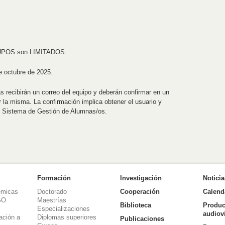
s CUPOS son LIMITADOS.
e octubre de 2025.
s recibirán un correo del equipo y deberán confirmar en un
la misma. La confirmación implica obtener el usuario y
o Sistema de Gestión de Alumnas/os.
Formación
Investigación
Notici
émicas
Doctorado
Cooperación
Calend
SO
Maestrías
Biblioteca
Produc
Especializaciones
audiov
ación a
Diplomas superiores
Publicaciones