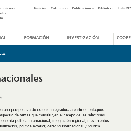
americana
Noticias
Calendario
Publicaciones
Biblioteca
LatinRE
ales
NA
NAL
FORMACIÓN
INVESTIGACIÓN
COOPE
cas
nacionales
e
a una perspectiva de estudio integradora a partir de enfoques
 espectro de temas que constituyen el campo de las relaciones
onomía política internacional, integración regional, movimientos
alización, política exterior, derecho internacional y política