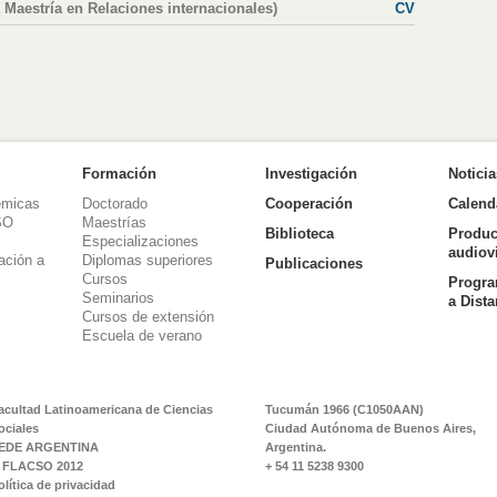
a Maestría en Relaciones internacionales)
CV
Formación
Investigación
Notici
émicas
Doctorado
Cooperación
Calend
SO
Maestrías
Biblioteca
Produc
Especializaciones
audiov
ación a
Diplomas superiores
Publicaciones
Cursos
Progra
Seminarios
a Dist
Cursos de extensión
Escuela de verano
acultad Latinoamericana de Ciencias
Tucumán 1966 (C1050AAN)
ociales
Ciudad Autónoma de Buenos Aires,
EDE ARGENTINA
Argentina.
 FLACSO 2012
+ 54 11 5238 9300
olítica de privacidad