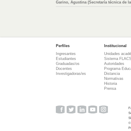
Garino, Agustina (Secretaría técnica de l
Perfiles
Institucional
Ingresantes
Unidades acad
Estudiantes
Sistema FLAC
Graduadas/os
Autoridades
Docentes
Programa Educ
Investigadoras/es
Distancia
Normativas
Historia
Prensa
F
S
S
©
P