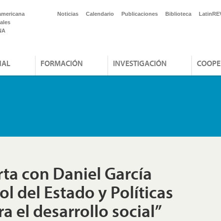
americana
Noticias
Calendario
Publicaciones
Biblioteca
LatinRE
ales
NA
NAL
FORMACIÓN
INVESTIGACIÓN
COOPE
rta con Daniel García
l del Estado y Políticas
a el desarrollo social”