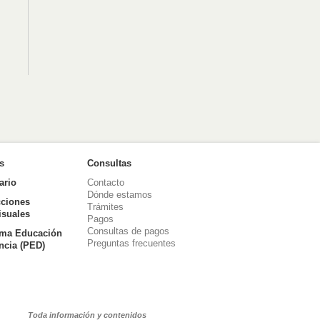
as
Consultas
ario
Contacto
Dónde estamos
ciones
Trámites
isuales
Pagos
Consultas de pagos
ma Educación
Preguntas frecuentes
ancia (PED)
Toda información y contenidos