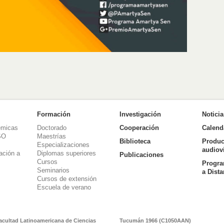
Formación
Investigación
Notici
émicas
Doctorado
Cooperación
Calend
SO
Maestrías
Biblioteca
Produc
Especializaciones
audiov
ación a
Diplomas superiores
Publicaciones
Cursos
Progra
Seminarios
a Dist
Cursos de extensión
Escuela de verano
acultad Latinoamericana de Ciencias
Tucumán 1966 (C1050AAN)