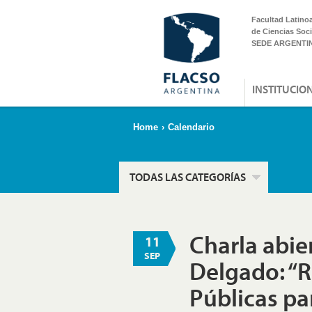
Facultad Latino
de Ciencias Soci
SEDE ARGENTI
INSTITUCIO
Home
›
Calendario
TODAS LAS CATEGORÍAS
Charla abie
11
SEP
Delgado: “Ro
Públicas par