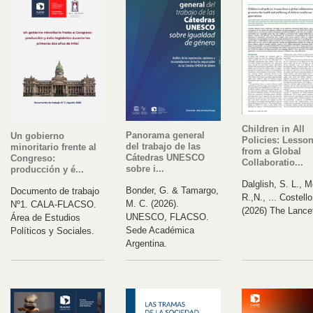
Children in All
Panorama general
Un gobierno
Policies: Lesso
del trabajo de las
minoritario frente al
from a Global
Cátedras UNESCO
Congreso:
Collaboratio...
sobre i...
producción y é...
Dalglish, S. L., M
Bonder, G. & Tamargo,
Documento de trabajo
R.,N., ... Costello
M. C. (2026).
Nº1. CALA-FLACSO.
(2026) The Lance
UNESCO, FLACSO.
Área de Estudios
Sede Académica
Políticos y Sociales.
Argentina.