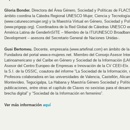
Gloria Bonder.
Directora del Área Género, Sociedad y Políticas de FLAC
ámbito coordina la Cátedra Regional UNESCO Mujer, Ciencia y Tecnología
(www.catunescomujer.org) y la Maestría Virtual en Género, Sociedad y P
(www.prigepp.org). Coordinadora de la Red Global de Cátedras UNESCO en
América Latina de GenderInSITE – Miembro de la ITU/UNESCO Broadband
Development – asesora del Secretario General de Naciones Unidas-.
Gusi Bertomeu.
Docente, empresaria (www.artefinal.com) en ámbito de la
Fundadora del portal www.e-mujeres.net. Miembro del Consejo Asesor Inter
Latinoamericano y del Caribe en Género y Sociedad de la Información (
Asesor del Centro Europeo de Empresas e Innovación de la CV CEEI-Elx.
la S.I. de la OSSIC, coautora del informe “La Sociedad de la Información, 
Profesora colaboradora en las universidades de Valencia, Castellón, Alica
Montevideo, Tegucigalpa, La Habana y Maestría Género Sociedad y Polí
publicaciones, entre otras el capítulo de Claves no sexistas para el desar
brecha digital” y “Sociedad de la Información en femenino”.
Ver más información
aquí