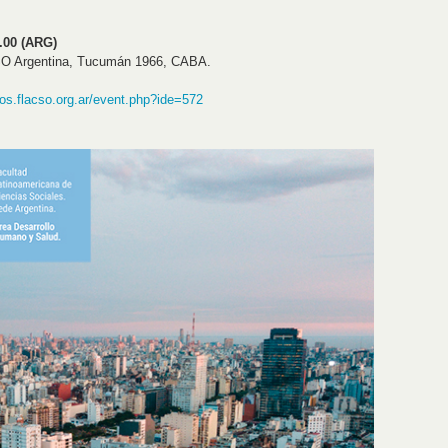
.00 (ARG)
CSO Argentina, Tucumán 1966, CABA.
tos.flacso.org.ar/event.php?ide=572