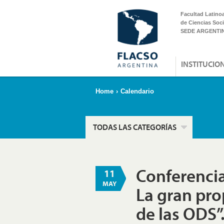
Facultad Latino
de Ciencias Soci
SEDE ARGENTI
INSTITUCIO
Home
›
Calendario
TODAS LAS CATEGORÍAS
Conferencia
11
MAY
La gran pro
de las ODS”