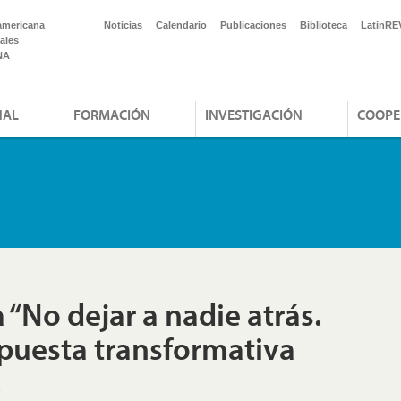
americana
Noticias
Calendario
Publicaciones
Biblioteca
LatinRE
ales
NA
NAL
FORMACIÓN
INVESTIGACIÓN
COOPE
 “No dejar a nadie atrás.
puesta transformativa
.