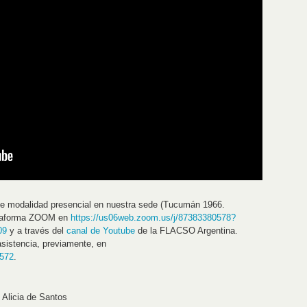
a de modalidad presencial en nuestra sede (Tucumán 1966.
lataforma ZOOM en
https://us06web.zoom.us/j/87383380578?
09
y a través del
canal de Youtube
de la FLACSO Argentina.
asistencia, previamente, en
=572
.
 Alicia de Santos