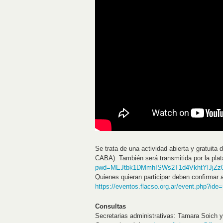
Se trata de una actividad abierta y gratuit
CABA). También será transmitida por la p
pwd=MEJtbk1DMmhISWs2T1d4VkhtYlJjZz
Quienes quieran participar deben confirmar 
https://eventos.flacso.org.ar/event.php?ide
Consultas
Secretarias administrativas: Tamara Soich y