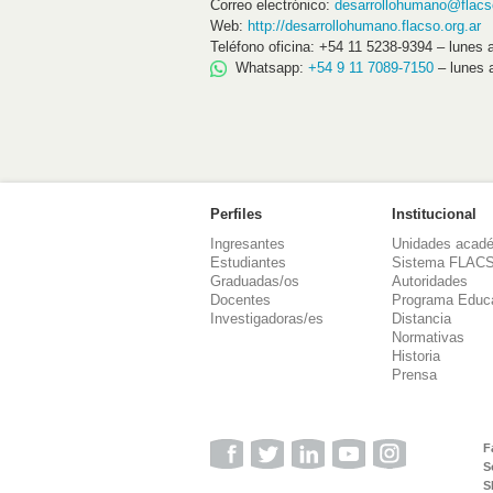
Correo electrónico:
desarrollohumano@flacso
Web:
http://desarrollohumano.flacso.org.ar
Teléfono oficina: +54 11 5238-9394 – lunes 
Whatsapp:
+54 9 11 7089-7150
– lunes 
Perfiles
Institucional
Ingresantes
Unidades acad
Estudiantes
Sistema FLAC
Graduadas/os
Autoridades
Docentes
Programa Educ
Investigadoras/es
Distancia
Normativas
Historia
Prensa
F
S
S