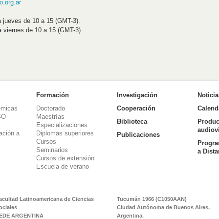
.org.ar
a jueves de 10 a 15 (GMT-3).
a viernes de 10 a 15 (GMT-3).
Formación
Investigación
Notici
émicas
Doctorado
Cooperación
Calend
SO
Maestrías
Biblioteca
Produc
Especializaciones
audiov
ación a
Diplomas superiores
Publicaciones
Cursos
Progra
Seminarios
a Dist
Cursos de extensión
Escuela de verano
acultad Latinoamericana de Ciencias
Tucumán 1966 (C1050AAN)
ociales
Ciudad Autónoma de Buenos Aires,
EDE ARGENTINA
Argentina.