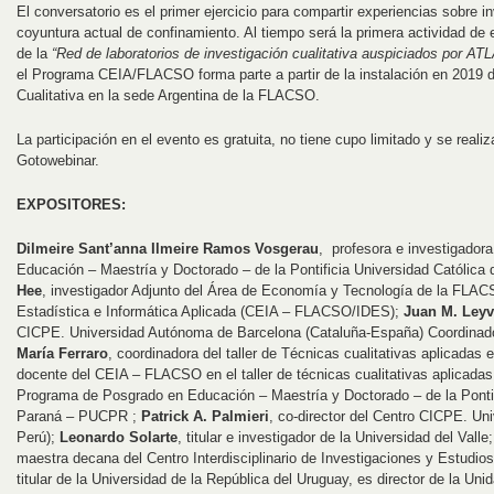
El conversatorio es el primer ejercicio para compartir experiencias sobre in
coyuntura actual de confinamiento. Al tiempo será la primera actividad de
de la
“Red de laboratorios de investigación cualitativa auspiciados por ATL
el Programa CEIA/FLACSO forma parte a partir de la instalación en 2019 d
Cualitativa en la sede Argentina de la FLACSO.
La participación en el evento es gratuita, no tiene cupo limitado y se reali
Gotowebinar.
EXPOSITORES:
Dilmeire Sant’anna Ilmeire Ramos Vosgerau
,
profesora e investigador
Educación – Maestría y Doctorado – de la Pontificia Universidad Católic
Hee
, investigador Adjunto del Área de Economía y Tecnología de la FLAC
Estadística e Informática Aplicada (CEIA – FLACSO/IDES);
Juan M. Leyv
CICPE. Universidad Autónoma de Barcelona (Cataluña-España) Coordinador
María Ferraro
, coordinadora del taller de Técnicas cualitativas aplicad
docente del CEIA – FLACSO en el taller de técnicas cualitativas aplicadas;
Programa de Posgrado en Educación – Maestría y Doctorado – de la Pontif
Paraná – PUCPR ;
Patrick A. Palmieri
, co-director del Centro CICPE. Un
Perú);
Leonardo Solarte
, titular e investigador de la Universidad del Valle
maestra decana del Centro Interdisciplinario de Investigaciones y Estudio
titular de la Universidad de la República del Uruguay, es director de la Uni