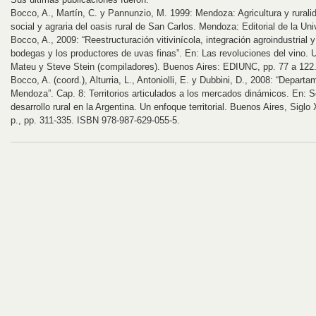
Bocco, A., Martín, C. y Pannunzio, M. 1999: Mendoza: Agricultura y ruralid
social y agraria del oasis rural de San Carlos. Mendoza: Editorial de la U
Bocco, A., 2009: “Reestructuración vitivinícola, integración agroindustrial 
bodegas y los productores de uvas finas”. En: Las revoluciones del vino. 
Mateu y Steve Stein (compiladores). Buenos Aires: EDIUNC, pp. 77 a 122
Bocco, A. (coord.), Alturria, L., Antoniolli, E. y Dubbini, D., 2008: “Depart
Mendoza”. Cap. 8: Territorios articulados a los mercados dinámicos. En: S
desarrollo rural en la Argentina. Un enfoque territorial. Buenos Aires, Sigl
p., pp. 311-335. ISBN 978-987-629-055-5.