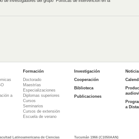
o de investigadores del grupo “Políticas de intervención en la
Formación
Investigación
Notici
émicas
Doctorado
Cooperación
Calend
SO
Maestrías
Biblioteca
Produc
Especializaciones
audiov
ación a
Diplomas superiores
Publicaciones
Cursos
Progra
Seminarios
a Dist
Cursos de extensión
Escuela de verano
acultad Latinoamericana de Ciencias
Tucumán 1966 (C1050AAN)