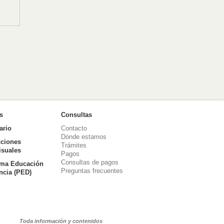
as
Consultas
ario
Contacto
Dónde estamos
ciones
Trámites
isuales
Pagos
Consultas de pagos
ma Educación
Preguntas frecuentes
ancia (PED)
Toda información y contenidos