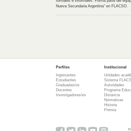
formales e informales. Forma parte del equip
Nueva Secundaria Argentina” en FLACSO.
Perfiles
Institucional
Ingresantes
Unidades acad
Estudiantes
Sistema FLAC
Graduadas/os
Autoridades
Docentes
Programa Educ
Investigadoras/es
Distancia
Normativas
Historia
Prensa
F