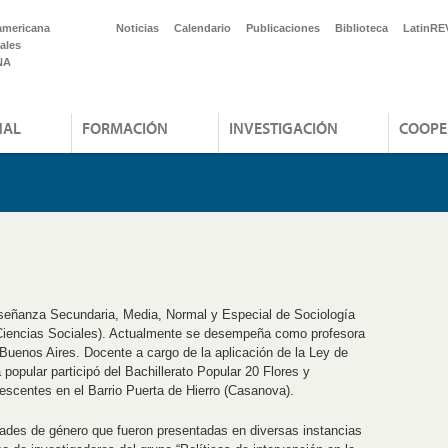
americana
Noticias
Calendario
Publicaciones
Biblioteca
LatinRE
ales
NA
NAL
FORMACIÓN
INVESTIGACIÓN
COOPE
nseñanza Secundaria, Media, Normal y Especial de Sociología
 Ciencias Sociales). Actualmente se desempeña como profesora
Buenos Aires. Docente a cargo de la aplicación de la Ley de
opular participó del Bachillerato Popular 20 Flores y
lescentes en el Barrio Puerta de Hierro (Casanova).
idades de género que fueron presentadas en diversas instancias