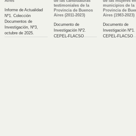
Aires
de las candidaturas
de las mujeres en
testimoniales de la
municipios de la
Informe de Actualidad
Provincia de Buenos
Provincia de Bue
Aires (2011-2023)
Aires (1983-2023)
Nº1. Colección
Documentos de
Documento de
Documento de
Investigación, Nº3,
Investigación Nº2.
Investigación Nº1.
octubre de 2025.
CEPEL-FLACSO
CEPEL-FLACSO