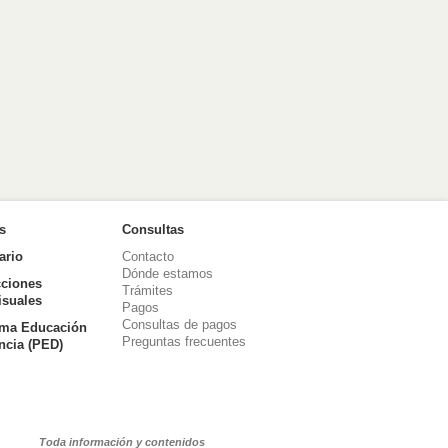
as
Consultas
ario
Contacto
Dónde estamos
ciones
Trámites
isuales
Pagos
Consultas de pagos
ma Educación
Preguntas frecuentes
ancia (PED)
Toda información y contenidos