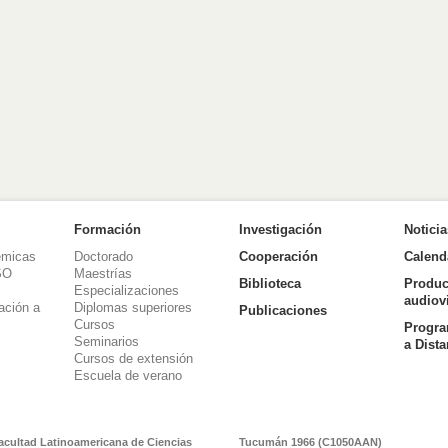
Formación
Investigación
Notici
émicas
Doctorado
Cooperación
Calend
SO
Maestrías
Biblioteca
Produc
Especializaciones
audiov
ación a
Diplomas superiores
Publicaciones
Cursos
Progra
Seminarios
a Dist
Cursos de extensión
Escuela de verano
acultad Latinoamericana de Ciencias
Tucumán 1966 (C1050AAN)