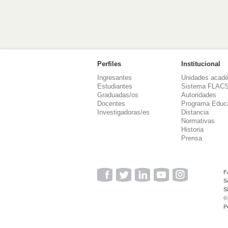
Perfiles
Institucional
Ingresantes
Unidades acad
Estudiantes
Sistema FLAC
Graduadas/os
Autoridades
Docentes
Programa Educ
Investigadoras/es
Distancia
Normativas
Historia
Prensa
F
S
S
©
P