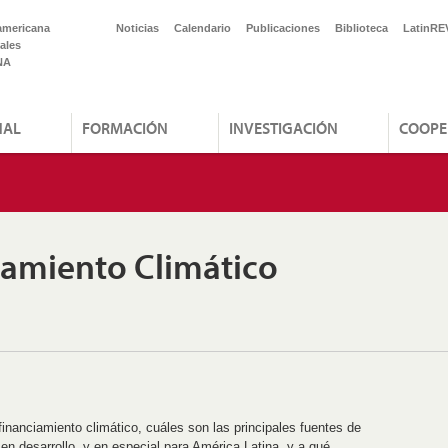
americana
Noticias
Calendario
Publicaciones
Biblioteca
LatinRE
ales
NA
NAL
FORMACIÓN
INVESTIGACIÓN
COOPE
iamiento Climático
inanciamiento climático, cuáles son las principales fuentes de
 en desarrollo, y en especial para América Latina, y a qué