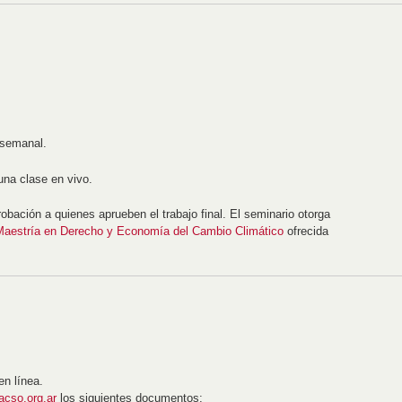
 semanal.
 una clase en vivo.
robación a quienes aprueben el trabajo final. El seminario otorga
Maestría en Derecho y Economía del Cambio Climático
ofrecida
en línea.
acso.org.ar
los siguientes documentos: