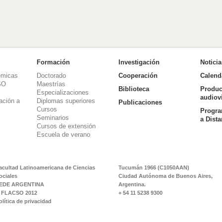
Formación
Investigación
Notici
émicas
Doctorado
Cooperación
Calend
SO
Maestrías
Biblioteca
Produc
Especializaciones
audiov
ación a
Diplomas superiores
Publicaciones
Cursos
Progra
Seminarios
a Dist
Cursos de extensión
Escuela de verano
acultad Latinoamericana de Ciencias
Tucumán 1966 (C1050AAN)
ociales
Ciudad Autónoma de Buenos Aires,
EDE ARGENTINA
Argentina.
 FLACSO 2012
+ 54 11 5238 9300
olítica de privacidad