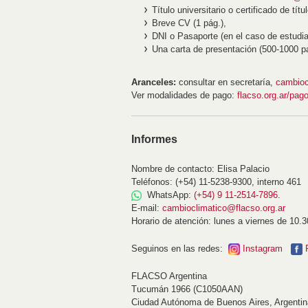
Título universitario o certificado de títu
Breve CV (1 pág.),
DNI o Pasaporte (en el caso de estudia
Una carta de presentación (500-1000 pa
Aranceles:
consultar en secretaría,
cambioc
Ver modalidades de pago:
flacso.org.ar/pag
Informes
Nombre de contacto: Elisa Palacio
Teléfonos: (+54) 11-5238-9300, interno 461
WhatsApp:
(+54) 9 11-2514-7896
.
E-mail:
cambioclimatico@flacso.org.ar
Horario de atención: lunes a viernes de 10.3
Seguinos en las redes:
Instagram
FLACSO Argentina
Tucumán 1966 (C1050AAN)
Ciudad Autónoma de Buenos Aires, Argentin