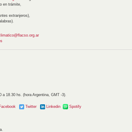
lo en trámite,
ntes extranjeros),
labras).
limatico@flacso.org.ar
os
0 a 18.30 hs. (hora Argentina, GMT -3).
Facebook
Twitter
Linkedin
Spotify
a.