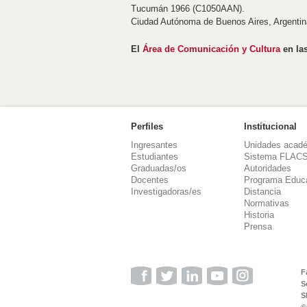
Tucumán 1966 (C1050AAN).
Ciudad Autónoma de Buenos Aires, Argentin
El
Área de Comunicación y Cultura
en las
Perfiles
Institucional
Ingresantes
Unidades acad
Estudiantes
Sistema FLAC
Graduadas/os
Autoridades
Docentes
Programa Educ
Investigadoras/es
Distancia
Normativas
Historia
Prensa
F
S
S