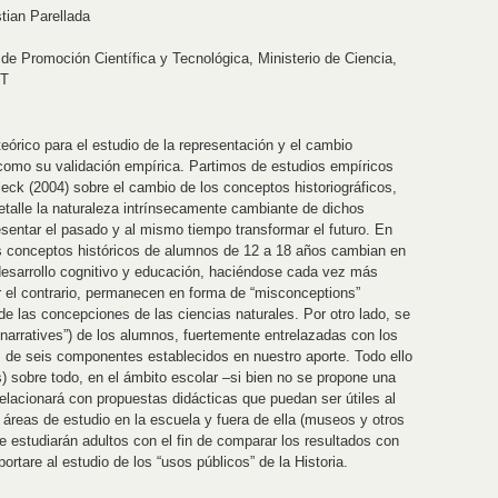
stian Parellada
e Promoción Científica y Tecnológica, Ministerio de Ciencia,
yT
eórico para el estudio de la representación y el cambio
í como su validación empírica. Partimos de estudios empíricos
leck (2004) sobre el cambio de los conceptos historiográficos,
etalle la naturaleza intrínsecamente cambiante de dichos
esentar el pasado y al mismo tiempo transformar el futuro. En
los conceptos históricos de alumnos de 12 a 18 años cambian en
u desarrollo cognitivo y educación, haciéndose cada vez más
r el contrario, permanecen en forma de “misconceptions”
de las concepciones de las ciencias naturales. Por otro lado, se
r narratives”) de los alumnos, fuertemente entrelazadas con los
s de seis componentes establecidos en nuestro aporte. Todo ello
) sobre todo, en el ámbito escolar –si bien no se propone una
relacionará con propuestas didácticas que puedan ser útiles al
áreas de estudio en la escuela y fuera de ella (museos y otros
e estudiarán adultos con el fin de comparar los resultados con
rtare al estudio de los “usos públicos” de la Historia.