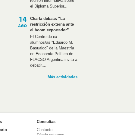
reunión informativa sobre
el Diploma Superior...
14
Charla debate: “La
restricción externa ante
AGO
el boom exportador”
El Centro de ex
alumnos/as "Eduardo M.
Basualdo" de la Maestría
en Economía Política de
FLACSO Argentina invita a
debatir,...
Más actividades
as
Consultas
ario
Contacto
Dónde estamos