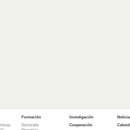
Formación
Investigación
Notici
émicas
Doctorado
Cooperación
Calend
SO
Maestrías