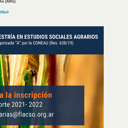
 hs (ARG)
5ltNe4