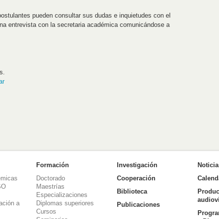
 postulantes pueden consultar sus dudas e inquietudes con el
 una entrevista con la secretaria académica comunicándose a
s.
ar
Formación
Investigación
Notici
émicas
Doctorado
Cooperación
Calend
SO
Maestrías
Biblioteca
Produc
Especializaciones
audiov
ación a
Diplomas superiores
Publicaciones
Cursos
Progra