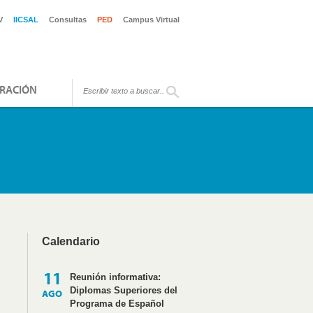
V
IICSAL
Consultas
PED
Campus Virtual
RACIÓN
Calendario
11
Reunión informativa:
Diplomas Superiores del
AGO
Programa de Español