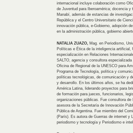
internacional incluye colaboración como Ofi
de Juventud para Iberoamérica; docencia y t
Manabí, además de estancias de investigaci
República y el Centro Universitario de Cien
innovación pública, e-Gobierno, adopción de te
en la administración pública, gobierno abier
NATALIA ZUAZO,
Mag. en Periodismo, Univ
Políticas e Ética de la inteligencia artificia
especialización en Relaciones Internacional
SALTO, agencia y consultora especializada en
Oficina de Regional de la UNESCO para Amér
Programa de Tecnología, política y comuni
políticas tecnológicas, de comunicación y de
y desarrollo. En los últimos años, se ha ded
América Latina, liderando proyectos para br
de formación para jueces, funcionarios, legi
organizaciones públicas. Fue consultora de 
asesora de la Secretaría de Innovación Públ
Pública de Argentina. Fue miembro del Comi
(París). Es autora de Guerras de internet y
periodismo y tecnología y Periodismo e intel