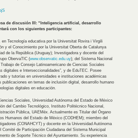
bjS
de discusión III: “Inteligencia artificial, desarrollo
tará con los siguientes participantes:
. en Tecnología educativa por la Universitat Rovira i Virgili
n y el Conocimiento por la Universitat Oberta de Catalunya
dad de la República (Uruguay); Investigadora y docente del
rupo ObervaTIC (
www.observatic.edu.uy
); del Sistema Nacional
 Trabajo de Consejo Latinoamericano de Ciencias Sociales
 digitales e Interseccionalidades”, y de EduTEC. Posee
rado y tutorías en universidades e instituciones académicas
s publicaciones en temas de inclusión digital, desarrollo humano
nologías digitales en educación.
 Ciencias Sociales, Universidad Autónoma del Estado de México
n del Cambio Tecnológico, Instituto Politécnico Nacional,
nistración Pública, UAEMéx. Actualmente es Titular del Órgano
echos Humanos del Estado de México (CODHEM); miembro del
stigadores (CONAHCYT) y docente en la Universidad Autónoma
el Comité de Participación Ciudadana del Sistema Municipal
amento de Soporte Técnico del Ayuntamiento. Su experiencia