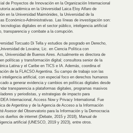
cial de Proyectos de Innovación en la Organización Internacional
utoría académica en la Universidad Laica Eloy Alfaro de
ón en la Universidad Maimónides, la Universidad de la
cias Económico-Administrativas. Las líneas de investigación son:
cnologías digitales en el sector público, inteligencia artificial
to, transparencia y combate a la corrupción.
ersidad Torcuato Di Tella y estudios de posgrado en Derecho,
l, Universidad de Lovaina; Lic. en Ciencia Política con
es, Universidad de Buenos Aires. Actualmente es directora de
 políticas y transformación digital; consultora senior de la
ica Latina y el Caribe en TICS e IA. Además, coordina el
cación de la FLACSO Argentina. Su campo de trabajo son las
 inteligencia artificial, con especial foco en derechos humanos
icado a generar evidencia y cambios en políticas digitales desde
indar transparencia a plataformas digitales, programas masivos
sladores y periodistas, y estrategias de impacto para
IDEA Internacional, Access Now y Privacy International. Fue
ica de Argentina y de la Agencia de Acceso a la Información
té Asesor del Observatorio para la Información y la Democracia
 Los dueños de internet (Debate, 2015 y 2018), Manual de
igencia artificial (UNESCO, 2019 y 2023), entre otros.