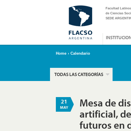
Facultad Latino
de Ciencias Soci
SEDE ARGENTI
INSTITUCIO
Home
›
Calendario
TODAS LAS CATEGORÍAS
Mesa de disc
21
MAY
artificial, 
futuros en 