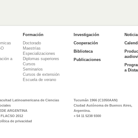
Formación
Investigación
Notici
émicas
Doctorado
Cooperación
Calend
SO
Maestrías
Biblioteca
Produc
Especializaciones
audiov
ación a
Diplomas superiores
Publicaciones
Cursos
Progra
Seminarios
a Dist
Cursos de extensión
Escuela de verano
acultad Latinoamericana de Ciencias
Tucumán 1966 (C1050AAN)
ociales
Ciudad Autónoma de Buenos Aires,
EDE ARGENTINA
Argentina.
 FLACSO 2012
+ 54 11 5238 9300
olítica de privacidad