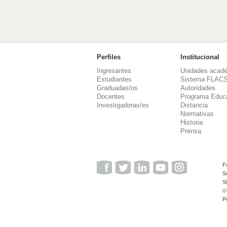
Perfiles
Institucional
Ingresantes
Unidades acad
Estudiantes
Sistema FLAC
Graduadas/os
Autoridades
Docentes
Programa Educ
Investigadoras/es
Distancia
Normativas
Historia
Prensa
F
S
S
©
P