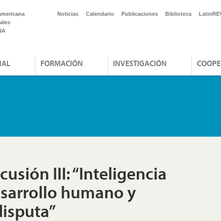
americana
Noticias
Calendario
Publicaciones
Biblioteca
LatinRE
ales
NA
NAL
FORMACIÓN
INVESTIGACIÓN
COOPE
usión III: “Inteligencia
desarrollo humano y
disputa”