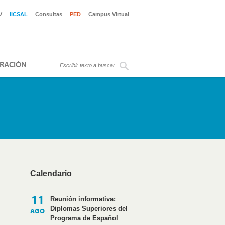
V
IICSAL
Consultas
PED
Campus Virtual
RACIÓN
Calendario
11
Reunión informativa:
Diplomas Superiores del
AGO
Programa de Español