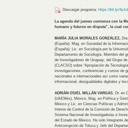
Descargar programa:
https://bit.ly/4eJs
La agenda del jueves comienza con la Mesa 
humano y futuros en disputa”, la cual con
MARÍA JULIA MORALES GONZÁLEZ,
Dra
(España). Mag. en Sociedad de la Informació
(España); Lic. en Sociología por la Universi
Departamento de Sociología. Miembro del g
de Investigadores de Uruguay; del Grupo de
(CLACSO) sobre “Apropiación de Tecnologías
investigaciones, conferencias y cursos de g
nacionales e internacionales así como varia
informacional, desigualdades digitales y tec
ADRIÁN OSIEL MILLÁN VARGAS
, Dr. en
(UAEMéx), México; Mag. en Política y Gestió
México y Lic. en Ciencias Políticas y Admi
Interno de Control de la Comisión de Der
Sistema Nacional de Investigadoras e Inve
del Estado de México. Ha sido Integrante d
Anticorrupción de Toluca y Jefe del Depart