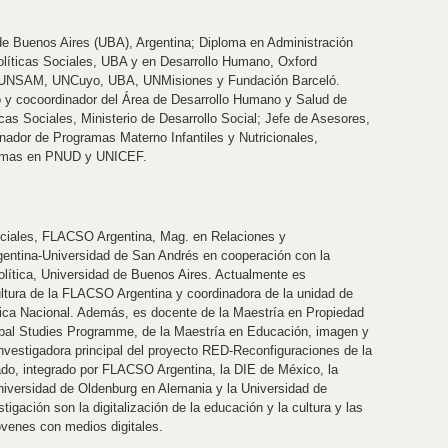
de Buenos Aires (UBA), Argentina; Diploma en Administración
ticas Sociales, UBA y en Desarrollo Humano, Oxford
, UNSAM, UNCuyo, UBA, UNMisiones y Fundación Barceló.
 y cocoordinador del Área de Desarrollo Humano y Salud de
as Sociales, Ministerio de Desarrollo Social; Jefe de Asesores,
inador de Programas Materno Infantiles y Nutricionales,
gramas en PNUD y UNICEF.
ociales, FLACSO Argentina, Mag. en Relaciones y
entina-Universidad de San Andrés en cooperación con la
olítica, Universidad de Buenos Aires. Actualmente es
ultura de la FLACSO Argentina y coordinadora de la unidad de
gica Nacional. Además, es docente de la Maestría en Propiedad
obal Studies Programme, de la Maestría en Educación, imagen y
vestigadora principal del proyecto RED-Reconfiguraciones de la
do, integrado por FLACSO Argentina, la DIE de México, la
iversidad de Oldenburg en Alemania y la Universidad de
tigación son la digitalización de la educación y la cultura y las
óvenes con medios digitales.