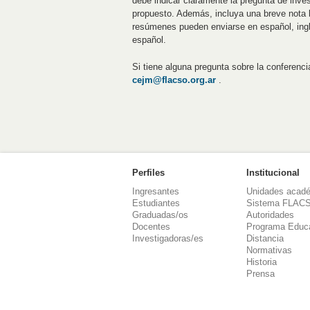
debe indicar claramente la pregunta de inves
propuesto. Además, incluya una breve nota 
resúmenes pueden enviarse en español, inglé
español.
Si tiene alguna pregunta sobre la conferenc
cejm@flacso.org.ar
.
Perfiles
Institucional
Ingresantes
Unidades acad
Estudiantes
Sistema FLAC
Graduadas/os
Autoridades
Docentes
Programa Educ
Investigadoras/es
Distancia
Normativas
Historia
Prensa