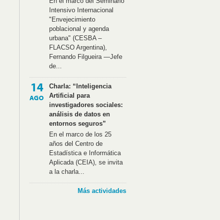
En el marco del Seminario
Intensivo Internacional
"Envejecimiento
poblacional y agenda
urbana" (CESBA –
FLACSO Argentina),
Fernando Filgueira —Jefe
de...
14
Charla: “Inteligencia
Artificial para
AGO
investigadores sociales:
análisis de datos en
entornos seguros”
En el marco de los 25
años del Centro de
Estadística e Informática
Aplicada (CEIA), se invita
a la charla...
Más actividades