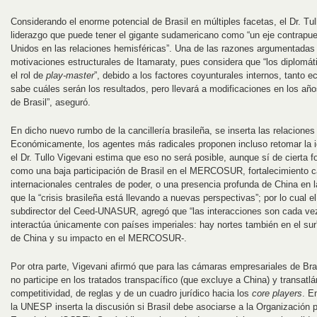
Considerando el enorme potencial de Brasil en múltiples facetas, el Dr. Tu
liderazgo que puede tener el gigante sudamericano como “un eje contrapue
Unidos en las relaciones hemisféricas”. Una de las razones argumentadas
motivaciones estructurales de Itamaraty, pues considera que “los diplom
el rol de
play-master
”, debido a los factores coyunturales internos, tanto 
sabe cuáles serán los resultados, pero llevará a modificaciones en los años
de Brasil”, aseguró.
En dicho nuevo rumbo de la cancillería brasileña, se inserta las relacione
Económicamente, los agentes más radicales proponen incluso retomar la i
el Dr. Tullo Vigevani estima que eso no será posible, aunque sí de cierta
como una baja participación de Brasil en el MERCOSUR, fortalecimiento ca
internacionales centrales de poder, o una presencia profunda de China en la
que la “crisis brasileña está llevando a nuevas perspectivas”; por lo cual e
subdirector del Ceed-UNASUR, agregó que “las interacciones son cada ve
interactúa únicamente con países imperiales: hay nortes también en el sur
de China y su impacto en el MERCOSUR-.
Por otra parte, Vigevani afirmó que para las cámaras empresariales de Bra
no participe en los tratados transpacífico (que excluye a China) y transatlá
competitividad, de reglas y de un cuadro jurídico hacia los
core players
. E
la UNESP inserta la discusión si Brasil debe asociarse a la Organización p