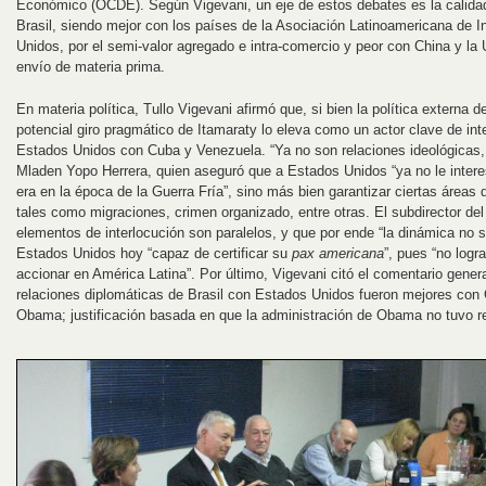
Económico (OCDE). Según Vigevani, un eje de estos debates es la calidad
Brasil, siendo mejor con los países de la Asociación Latinoamericana de 
Unidos, por el semi-valor agregado e intra-comercio y peor con China y la 
envío de materia prima.
En materia política, Tullo Vigevani afirmó que, si bien la política externa d
potencial giro pragmático de Itamaraty lo eleva como un actor clave de int
Estados Unidos con Cuba y Venezuela. “Ya no son relaciones ideológicas, 
Mladen Yopo Herrera, quien aseguró que a Estados Unidos “ya no le intere
era en la época de la Guerra Fría”, sino más bien garantizar ciertas áreas 
tales como migraciones, crimen organizado, entre otras. El subdirector 
elementos de interlocución son paralelos, y que por ende “la dinámica no 
Estados Unidos hoy “capaz de certificar su
pax americana
”, pues “no logr
accionar en América Latina”. Por último, Vigevani citó el comentario gener
relaciones diplomáticas de Brasil con Estados Unidos fueron mejores co
Obama; justificación basada en que la administración de Obama no tuvo re