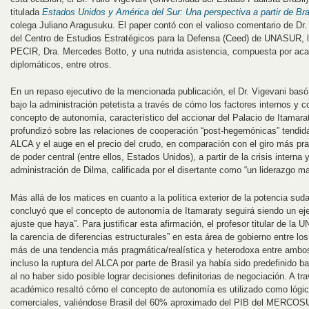
titulada
Estados Unidos y América del Sur: Una perspectiva a partir de Bra
colega Juliano Aragusuku. El paper contó con el valioso comentario de Dr.
del Centro de Estudios Estratégicos para la Defensa (Ceed) de UNASUR, la
PECIR, Dra. Mercedes Botto, y una nutrida asistencia, compuesta por aca
diplomáticos, entre otros.
En un repaso ejecutivo de la mencionada publicación, el Dr. Vigevani basó el
bajo la administración petetista a través de cómo los factores internos y co
concepto de autonomía, característico del accionar del Palacio de Itamara
profundizó sobre las relaciones de cooperación “post-hegemónicas” tendidas
ALCA y el auge en el precio del crudo, en comparación con el giro más pr
de poder central (entre ellos, Estados Unidos), a partir de la crisis interna
administración de Dilma, calificada por el disertante como “un liderazgo ma
Más allá de los matices en cuanto a la política exterior de la potencia sud
concluyó que el concepto de autonomía de Itamaraty seguirá siendo un ej
ajuste que haya”. Para justificar esta afirmación, el profesor titular de l
la carencia de diferencias estructurales” en esta área de gobierno entre l
más de una tendencia más pragmática/realística y heterodoxa entre ambos
incluso la ruptura del ALCA por parte de Brasil ya había sido predefinido b
al no haber sido posible lograr decisiones definitorias de negociación. A tra
académico resaltó cómo el concepto de autonomía es utilizado como lógi
comerciales, valiéndose Brasil del 60% aproximado del PIB del MERCOS