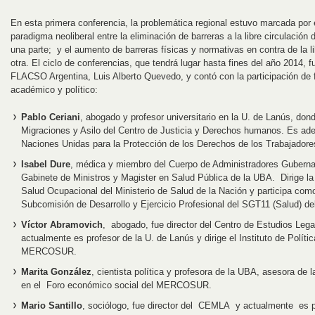
En esta primera conferencia, la problemática regional estuvo marcada por 
paradigma neoliberal entre la eliminación de barreras a la libre circulación 
una parte; y el aumento de barreras físicas y normativas en contra de la li
otra. El ciclo de conferencias, que tendrá lugar hasta fines del año 2014, fu
FLACSO Argentina, Luis Alberto Quevedo, y contó con la participación de 
académico y político:
Pablo Ceriani
, abogado y profesor universitario en la U. de Lanús, do
Migraciones y Asilo del Centro de Justicia y Derechos humanos. Es ad
Naciones Unidas para la Protección de los Derechos de los Trabajadore
Isabel Dure
, médica y miembro del Cuerpo de Administradores Guberna
Gabinete de Ministros y Magister en Salud Pública de la UBA. Dirige l
Salud Ocupacional del Ministerio de Salud de la Nación y participa como
Subcomisión de Desarrollo y Ejercicio Profesional del SGT11 (Salud)
Víctor Abramovich
, abogado, fue director del Centro de Estudios Leg
actualmente es profesor de la U. de Lanús y dirige el Instituto de Políti
MERCOSUR.
Marita González
, cientista política y profesora de la UBA, asesora de
en el Foro económico social del MERCOSUR.
Mario Santillo
, sociólogo, fue director del CEMLA y actualmente es p