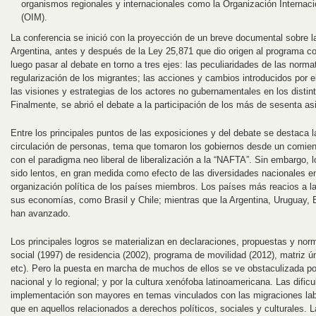
organismos regionales y internacionales como la Organización Internaci
(OIM).
La conferencia se inició con la proyección de un breve documental sobre l
Argentina, antes y después de la Ley 25,871 que dio origen al programa c
luego pasar al debate en torno a tres ejes: las peculiaridades de las norm
regularización de los migrantes; las acciones y cambios introducidos por
las visiones y estrategias de los actores no gubernamentales en los distin
Finalmente, se abrió el debate a la participación de los más de sesenta asi
Entre los principales puntos de las exposiciones y del debate se destaca l
circulación de personas, tema que tomaron los gobiernos desde un comien
con el paradigma neo liberal de liberalización a la “NAFTA”. Sin embargo
sido lentos, en gran medida como efecto de las diversidades nacionales e
organización política de los países miembros. Los países más reacios a l
sus economías, como Brasil y Chile; mientras que la Argentina, Uruguay, 
han avanzado.
Los principales logros se materializan en declaraciones, propuestas y nor
social (1997) de residencia (2002), programa de movilidad (2012), matriz 
etc). Pero la puesta en marcha de muchos de ellos se ve obstaculizada por
nacional y lo regional; y por la cultura xenófoba latinoamericana. Las difi
implementación son mayores en temas vinculados con las migraciones lab
que en aquellos relacionados a derechos políticos, sociales y culturales. 