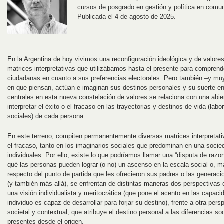
cursos de posgrado en gestión y política en comu
Publicada el 4 de agosto de 2025.
En la Argentina de hoy vivimos una reconfiguración ideológica y de valore
matrices interpretativas que utilizábamos hasta el presente para comprende
ciudadanas en cuanto a sus preferencias electorales. Pero también –y mu
en que piensan, actúan e imaginan sus destinos personales y su suerte en
centrales en esta nueva constelación de valores se relaciona con una abie
interpretar el éxito o el fracaso en las trayectorias y destinos de vida (la
sociales) de cada persona.
En este terreno, compiten permanentemente diversas matrices interpretativ
el fracaso, tanto en los imaginarios sociales que predominan en una soci
individuales. Por ello, existe lo que podríamos llamar una “disputa de razo
qué las personas pueden lograr (o no) un ascenso en la escala social o,
respecto del punto de partida que les ofrecieron sus padres o las generaci
(y también más allá), se enfrentan de distintas maneras dos perspectivas
una visión individualista y meritocrática (que pone el acento en las capa
individuo es capaz de desarrollar para forjar su destino), frente a otra pe
societal y contextual, que atribuye el destino personal a las diferencias s
presentes desde el origen.