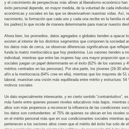
y el crecimiento de perspectivas más afines al liberalismo económico han f
éxito personal depende, en mayor medida, de la voluntad de cada individuo
económicas y sociales en las que se desenvuelven nuestras vidas. Así, no 
nacimiento, la formación que cada uno y cada una recibe en la familia ni el
los padres) lo que incide de manera determinante para marcar nuestro desti
Ahora bien, los promedios, datos agregados o globales tienden a opacar l
existen al interior de los distintos segmentos que componen la sociedad a
los datos más de cerca, se observan diferencias significativas que reflejan
funda la matriz meritocrática que hoy predomina. Los varones tienden a inc
individual, mientras que entre las mujeres hay una mayor proporción que c
sociales juegan un papel determinante en el éxito (62% de los varones y 
méritos centrados en las personas). Por otra parte, los jóvenes (16-30 año
afín a la meritocracia (64% cree en ella), mientras que los mayores de 51
laboral, muestran una visión más equilibrada entre mérito y estructura: 54
motivos sociales.
Un dato especialmente interesante, y en cierto sentido “contraintuitivo”, es
más fuerte entre quienes poseen niveles educativos más bajos, mientras 
altos son más propensos a reconocer la influencia de las condiciones soci
los datos son contundentes: el 75% de quienes se ubican en los niveles
en el mérito personal más que en sus condicionantes sociales mientras qu
pertenecen a los sectores altos creen que el mérito del éxito fue solo de 