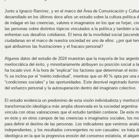
Junto a Ignacio Ramírez, y en el marco del Área de Comunicación y Cul
desarrollado en los últimos doce años un estudio sobre la cultura política d
de indagar en las creencias, valores e imaginarios en los que se forjan, ci
las personas sobre distintos tópicos vinculados a la política y también a 
enfrentan sus desafíos cotidianos. El tema de la movilidad social (ascend
ciudadanas en el marco de nuestra sociedad es uno de ellos: ¿por qué ten
qué atribuimos las frustraciones y el fracaso personal?
Algunos datos del estudio de 2024 muestran que la mayoría de los argenti
meritocrática del éxito, y minoritariamente atribuyen su posición social a l
ha tocado vivir. A la hora de “explicar” los factores que determinan el éxi
% se inclina por el “mérito individual”, mientras que un 40 % opta por una 
“condiciones sociales” y las oportunidades. Este desnivel registrado ilumina
del esfuerzo personal y la autosuperación dentro del imaginario colectivo.
El estudio evidencia un predominio de esta visión individualista y meritocr
transformación ideológica más amplia observada en la sociedad argentina 
vincula con otras valoraciones que el estudio también contiene. De este m
en éste y en otros campos de las creencias e imaginarios sociales, los mot
para definir el destino de las personas. Los indicadores que venimos ana
independientes, y los resultados convergentes no son casuales: se trata 
ideológica en la que la progresiva erosión del consenso estatista, el alejam