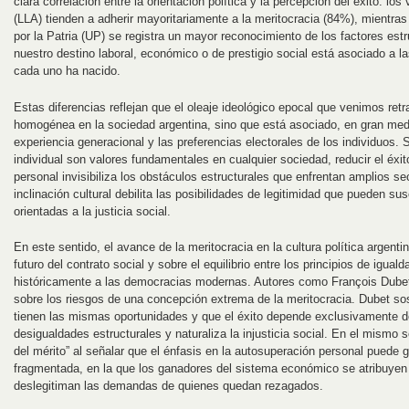
clara correlación entre la orientación política y la percepción del éxito: lo
(LLA) tienden a adherir mayoritariamente a la meritocracia (84%), mientras
por la Patria (UP) se registra un mayor reconocimiento de los factores est
nuestro destino laboral, económico o de prestigio social está asociado a l
cada uno ha nacido.
Estas diferencias reflejan que el oleaje ideológico epocal que venimos ret
homogénea en la sociedad argentina, sino que está asociado, en gran medid
experiencia generacional y las preferencias electorales de los individuos. S
individual son valores fundamentales en cualquier sociedad, reducir el éx
personal invisibiliza los obstáculos estructurales que enfrentan amplios se
inclinación cultural debilita las posibilidades de legitimidad que pueden sus
orientadas a la justicia social.
En este sentido, el avance de la meritocracia en la cultura política argenti
futuro del contrato social y sobre el equilibrio entre los principios de igual
históricamente a las democracias modernas. Autores como François Dubet
sobre los riesgos de una concepción extrema de la meritocracia. Dubet so
tienen las mismas oportunidades y que el éxito depende exclusivamente del
desigualdades estructurales y naturaliza la injusticia social. En el mismo se
del mérito” al señalar que el énfasis en la autosuperación personal puede
fragmentada, en la que los ganadores del sistema económico se atribuyen t
deslegitiman las demandas de quienes quedan rezagados.