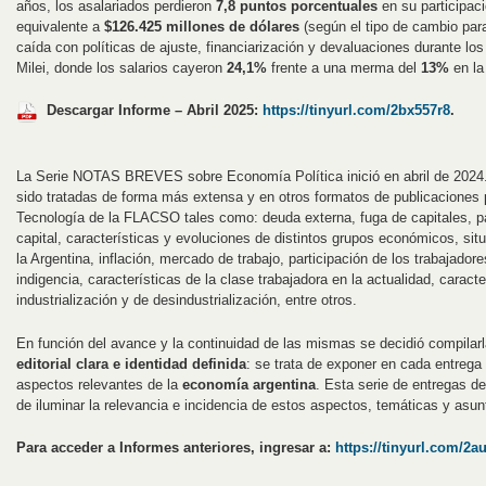
años, los asalariados perdieron
7,8 puntos porcentuales
en su participaci
equivalente a
$126.425 millones de dólares
(según el tipo de cambio paral
caída con políticas de ajuste, financiarización y devaluaciones durante lo
Milei, donde los salarios cayeron
24,1%
frente a una merma del
13%
en la
Descargar Informe – Abril 2025:
https://tinyurl.com/2bx557r8
.
La Serie NOTAS BREVES sobre Economía Política inició en abril de 2024
sido tratadas de forma más extensa y en otros formatos de publicaciones
Tecnología de la FLACSO tales como: deuda externa, fuga de capitales, 
capital, características y evoluciones de distintos grupos económicos, situ
la Argentina, inflación, mercado de trabajo, participación de los trabajador
indigencia, características de la clase trabajadora en la actualidad, caract
industrialización y de desindustrialización, entre otros.
En función del avance y la continuidad de las mismas se decidió compilarl
editorial clara e identidad definida
: se trata de exponer en cada entrega
aspectos relevantes de la
economía argentina
. Esta serie de entregas de
de iluminar la relevancia e incidencia de estos aspectos, temáticas y asun
Para acceder a Informes anteriores, ingresar a:
https://tinyurl.com/2a