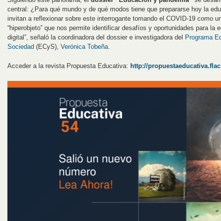
central: ¿Para qué mundo y de qué modos tiene que prepararse hoy la edu
invitan a reflexionar sobre este interrogante tomando el COVID-19 como un 
“hiperobjeto” que nos permite identificar desafíos y oportunidades para l
digital”, señaló la coordinadora del dossier e investigadora del
Programa Ed
Sociedad
(ECyS),
Verónica Tobeña
.
Acceder a la revista Propuesta Educativa:
http://propuestaeducativa.flac