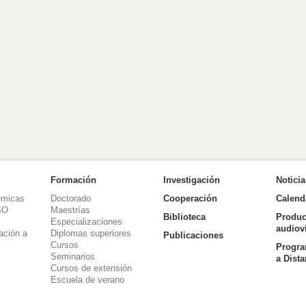
Formación
Investigación
Notici
émicas
Doctorado
Cooperación
Calend
SO
Maestrías
Biblioteca
Produc
Especializaciones
audiov
ación a
Diplomas superiores
Publicaciones
Cursos
Progra
Seminarios
a Dist
Cursos de extensión
Escuela de verano