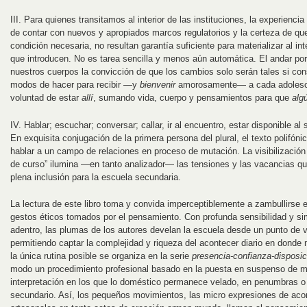
III. Para quienes transitamos al interior de las instituciones, la experienci
de contar con nuevos y apropiados marcos regulatorios y la certeza de qu
condición necesaria, no resultan garantía suficiente para materializar al in
que introducen. No es tarea sencilla y menos aún automática. El andar por 
nuestros cuerpos la convicción de que los cambios solo serán tales si cons
modos de hacer para recibir —y
bienvenir
amorosamente— a cada adolesce
voluntad de estar
allí
, sumando vida, cuerpo y pensamientos para que
alg
IV. Hablar; escuchar; conversar; callar, ir al encuentro, estar disponible a
En exquisita conjugación de la primera persona del plural, el texto polifón
hablar a un campo de relaciones en proceso de mutación. La visibilización 
de curso” ilumina —en tanto analizador— las tensiones y las vacancias qu
plena inclusión para la escuela secundaria.
La lectura de este libro toma y convida imperceptiblemente a zambullirse 
gestos éticos tomados por el pensamiento. Con profunda sensibilidad y s
adentro, las plumas de los autores develan la escuela desde un punto de 
permitiendo captar la complejidad y riqueza del acontecer diario en donde
la única rutina posible se organiza en la serie
presencia-confianza-disposic
modo un procedimiento profesional basado en la puesta en suspenso de mo
interpretación en los que lo doméstico permanece velado, en penumbras 
secundario. Así, los pequeños movimientos, las micro expresiones de acon