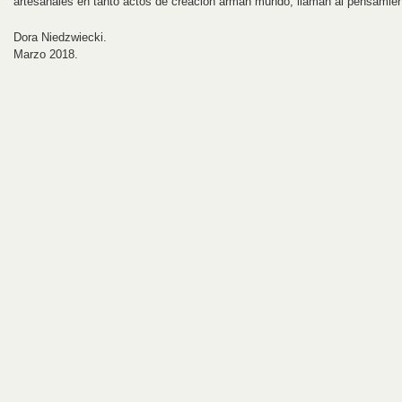
artesanales en tanto actos de creación arman mundo, llaman al pensamie
Dora Niedzwiecki.
Marzo 2018.