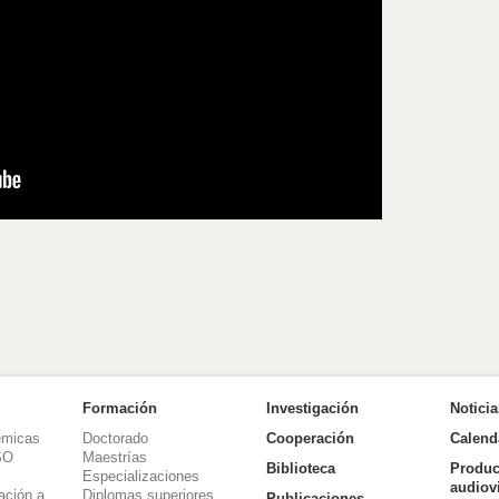
Formación
Investigación
Notici
émicas
Doctorado
Cooperación
Calend
SO
Maestrías
Biblioteca
Produc
Especializaciones
audiov
ación a
Diplomas superiores
Publicaciones