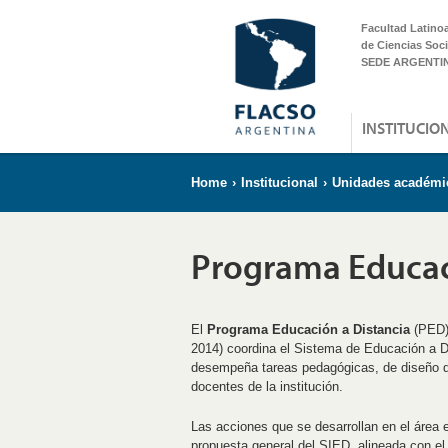
Facultad Latino
de Ciencias Soci
SEDE ARGENTI
INSTITUCIO
Home
›
Institucional
›
Unidades académi
Programa Educac
El
Programa Educación a Distancia
(PED) 
2014) coordina el Sistema de Educación a Di
desempeña tareas pedagógicas, de diseño di
docentes de la institución.
Las acciones que se desarrollan en el área 
propuesta general del SIED, alineada con el d