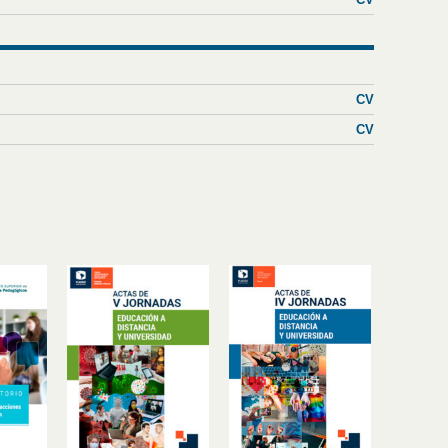
CV
CV