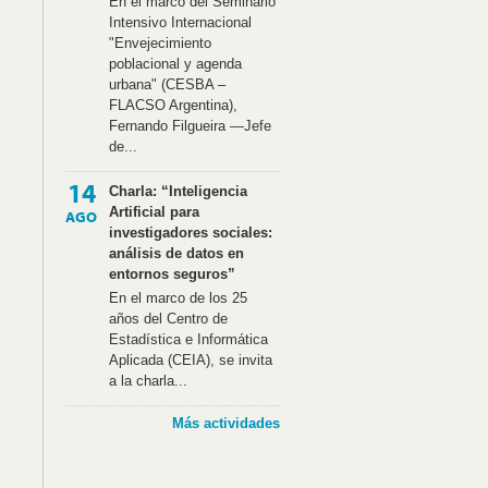
En el marco del Seminario
Intensivo Internacional
"Envejecimiento
poblacional y agenda
urbana" (CESBA –
FLACSO Argentina),
Fernando Filgueira —Jefe
de...
14
Charla: “Inteligencia
Artificial para
AGO
investigadores sociales:
análisis de datos en
entornos seguros”
En el marco de los 25
años del Centro de
Estadística e Informática
Aplicada (CEIA), se invita
a la charla...
Más actividades