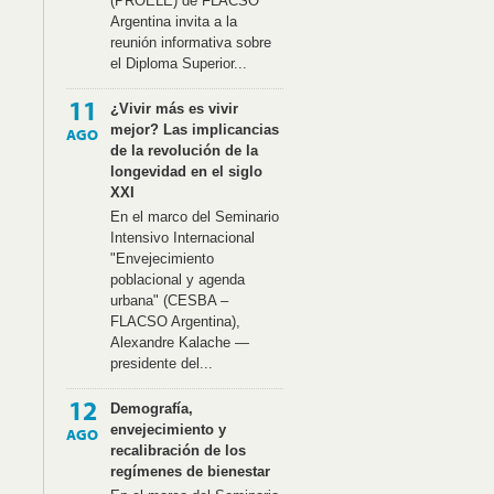
(PROELE) de FLACSO
Argentina invita a la
reunión informativa sobre
el Diploma Superior...
11
¿Vivir más es vivir
mejor? Las implicancias
AGO
de la revolución de la
longevidad en el siglo
XXI
En el marco del Seminario
Intensivo Internacional
"Envejecimiento
poblacional y agenda
urbana" (CESBA –
FLACSO Argentina),
Alexandre Kalache —
presidente del...
12
Demografía,
envejecimiento y
AGO
recalibración de los
regímenes de bienestar