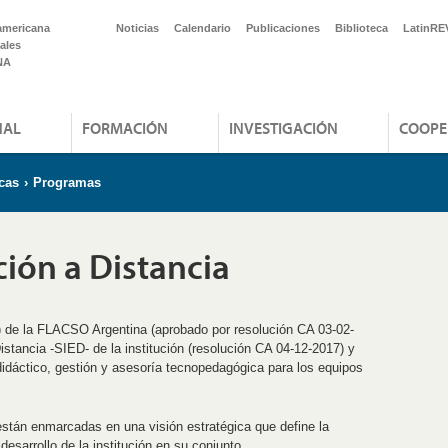
americana
Noticias
Calendario
Publicaciones
Biblioteca
LatinRE
ales
NA
NAL
FORMACIÓN
INVESTIGACIÓN
COOPE
cas
›
Programas
ión a Distancia
de la FLACSO Argentina (aprobado por resolución CA 03-02-
stancia -SIED- de la institución (resolución CA 04-12-2017) y
dáctico, gestión y asesoría tecnopedagógica para los equipos
están enmarcadas en una visión estratégica que define la
esarrollo de la institución en su conjunto.