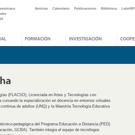
americana
Noticias
Calendario
Publicaciones
Biblioteca
LatinRE
ales
NA
NAL
FORMACIÓN
INVESTIGACIÓN
COOPE
cha
ogías (FLACSO), Licenciada en Artes y Tecnologías con
 cursando la especialización en docencia en entornos virtuales
 continua de adultos (UNQ) y la Maestría Tecnología Educativa
écnico-pedagógica del Programa Educación a Distancia (PED)
ucación, GCBA). También integra el equipo de tecnólogos