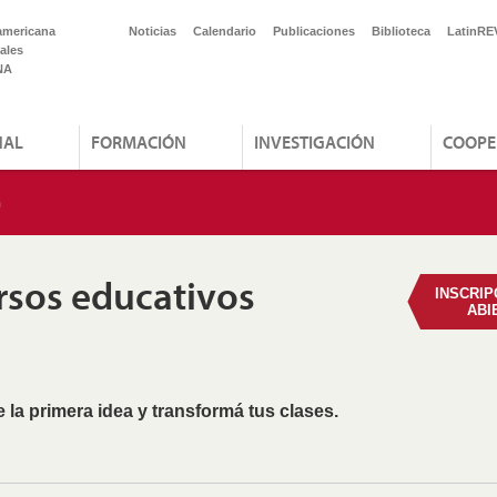
americana
Noticias
Calendario
Publicaciones
Biblioteca
LatinRE
ales
NA
NAL
FORMACIÓN
INVESTIGACIÓN
COOPE
n
rsos educativos
INSCRIP
ABI
 la primera idea y transformá tus clases.