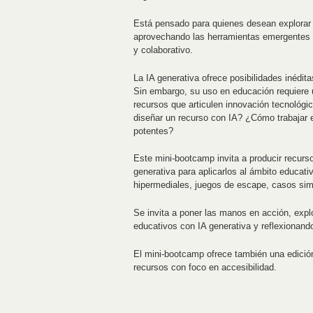
Está pensado para quienes desean explorar
aprovechando las herramientas emergentes d
y colaborativo.
La IA generativa ofrece posibilidades inédit
Sin embargo, su uso en educación requiere 
recursos que articulen innovación tecnológ
diseñar un recurso con IA? ¿Cómo trabajar 
potentes?
Este mini-bootcamp invita a producir recurs
generativa para aplicarlos al ámbito educati
hipermediales, juegos de escape, casos simu
Se invita a poner las manos en acción, exp
educativos con IA generativa y reflexionan
El mini-bootcamp ofrece también una edición
recursos con foco en accesibilidad.