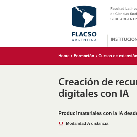
Facultad Latino
de Ciencias Soci
SEDE ARGENTI
INSTITUCIO
Home
›
Formación
›
Cursos de extensió
Creación de recu
digitales con IA
Producí materiales con la IA desde
Modalidad A distancia