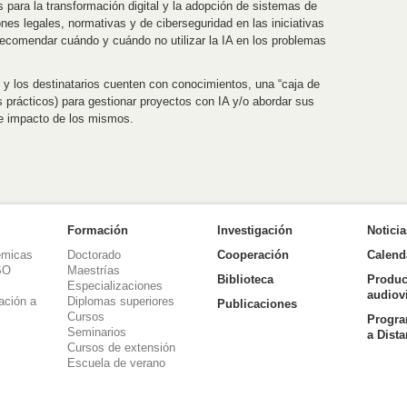
s para la transformación digital y la adopción de sistemas de
ciones legales, normativas y de ciberseguridad en las iniciativas
Recomendar cuándo y cuándo no utilizar la IA en los problemas
as y los destinatarios cuenten con conocimientos, una “caja de
s prácticos) para gestionar proyectos con IA y/o abordar sus
de impacto de los mismos.
Formación
Investigación
Notici
émicas
Doctorado
Cooperación
Calend
SO
Maestrías
Biblioteca
Produc
Especializaciones
audiov
ación a
Diplomas superiores
Publicaciones
Cursos
Progra
Seminarios
a Dist
Cursos de extensión
Escuela de verano