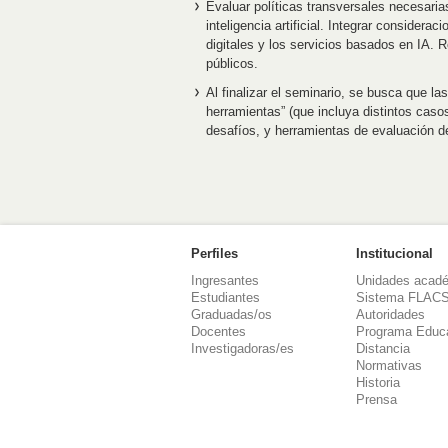
Evaluar políticas transversales necesaria
inteligencia artificial. Integrar considera
digitales y los servicios basados en IA. 
públicos.
Al finalizar el seminario, se busca que l
herramientas” (que incluya distintos caso
desafíos, y herramientas de evaluación 
Perfiles
Institucional
Ingresantes
Unidades acad
Estudiantes
Sistema FLAC
Graduadas/os
Autoridades
Docentes
Programa Educ
Investigadoras/es
Distancia
Normativas
Historia
Prensa