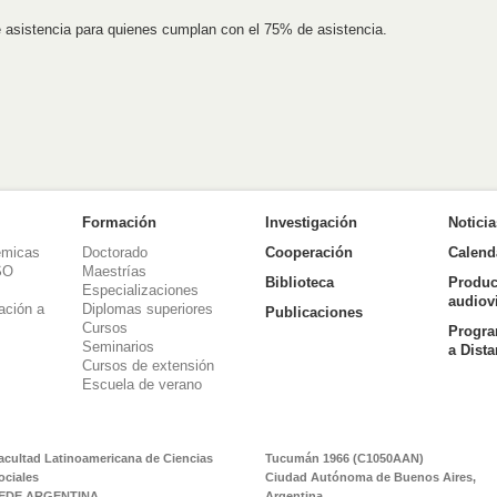
e asistencia para quienes cumplan con el 75% de asistencia.
Formación
Investigación
Notici
émicas
Doctorado
Cooperación
Calend
SO
Maestrías
Biblioteca
Produc
Especializaciones
audiov
ación a
Diplomas superiores
Publicaciones
Cursos
Progra
Seminarios
a Dist
Cursos de extensión
Escuela de verano
acultad Latinoamericana de Ciencias
Tucumán 1966 (C1050AAN)
ociales
Ciudad Autónoma de Buenos Aires,
EDE ARGENTINA
Argentina.