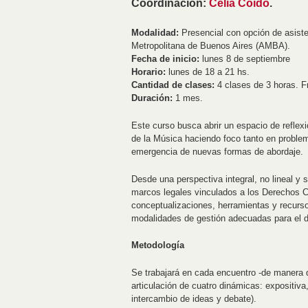
Coordinación:
Celia Coido
.
Modalidad:
Presencial con opción de asiste
Metropolitana de Buenos Aires (AMBA).
Fecha de inicio:
lunes 8 de septiembre
Horario:
lunes de 18 a 21 hs.
Cantidad de clases:
4 clases de 3 horas. F
Duración:
1 mes.
Este curso busca abrir un espacio de reflexi
de la Música haciendo foco tanto en problem
emergencia de nuevas formas de abordaje.
Desde una perspectiva integral, no lineal y
marcos legales vinculados a los Derechos Cul
conceptualizaciones, herramientas y recurso
modalidades de gestión adecuadas para el di
Metodología
Se trabajará en cada encuentro -de manera d
articulación de cuatro dinámicas: expositiva,
intercambio de ideas y debate).