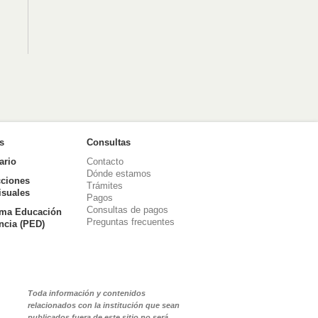
as
Consultas
ario
Contacto
Dónde estamos
ciones
Trámites
isuales
Pagos
Consultas de pagos
ma Educación
Preguntas frecuentes
ancia (PED)
Toda información y contenidos
relacionados con la institución que sean
publicados fuera de este sitio no será