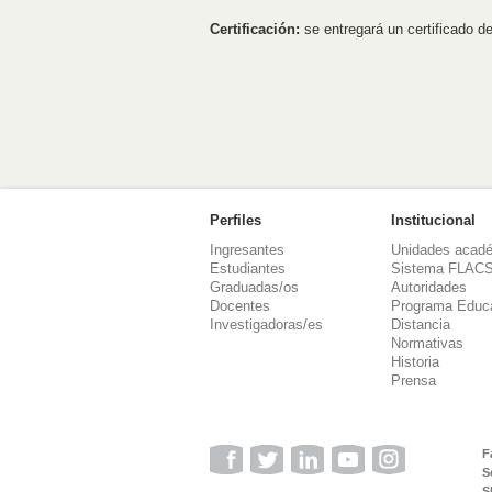
Certificación:
se entregará un certificado d
Perfiles
Institucional
Ingresantes
Unidades acad
Estudiantes
Sistema FLAC
Graduadas/os
Autoridades
Docentes
Programa Educ
Investigadoras/es
Distancia
Normativas
Historia
Prensa
F
S
S