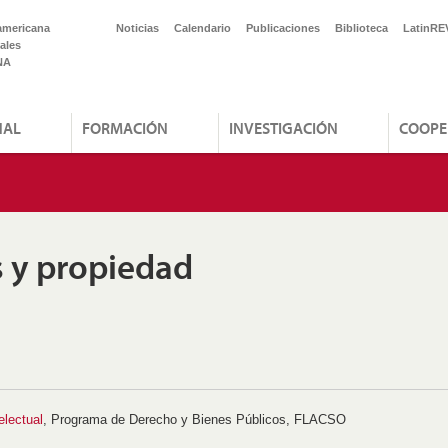
americana
Noticias
Calendario
Publicaciones
Biblioteca
LatinRE
ales
NA
NAL
FORMACIÓN
INVESTIGACIÓN
COOPE
s y propiedad
electual
, Programa de Derecho y Bienes Públicos, FLACSO