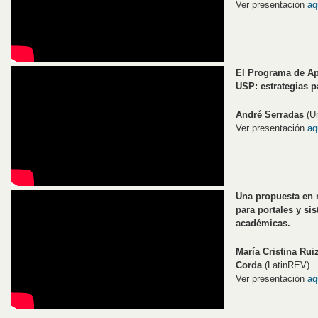
Ver presentación
aq
El Programa de Apo
USP: estrategias pa
André Serradas
(Un
Ver presentación
aq
Una propuesta en 
para portales y si
académicas.
María Cristina Ruiz
Corda
(LatinREV).
Ver presentación
aq