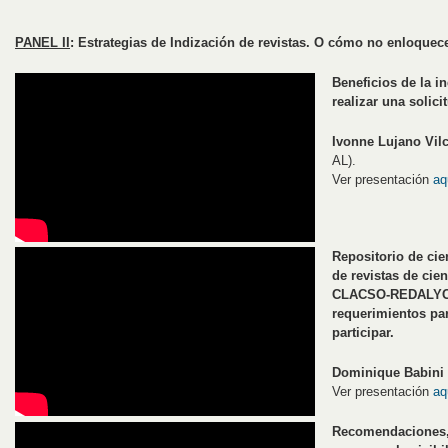
PANEL II
: Estrategias de Indización de revistas. O cómo no enloquece
Beneficios de la 
realizar una solici
Ivonne Lujano Vil
AL).
Ver presentación
aq
Repositorio de ci
de revistas de cie
CLACSO-REDALYC:
requerimientos par
participar.
Dominique Babini
Ver presentación
aq
Recomendaciones, 