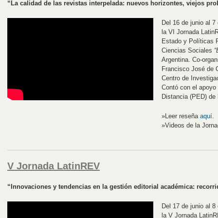
“La calidad de las revistas interpelada: nuevos horizontes, viejos pr
Del 16 de junio al 7
la VI Jornada Latin
Estado y Políticas P
Ciencias Sociales
“
Argentina. Co-organi
Francisco José de C
Centro de Investigac
Contó con el apoyo
Distancia (PED) de
»Leer reseña
aquí
.
»Videos de la Jorn
V Jornada LatinREV
“Innovaciones y tendencias en la gestión editorial académica: recorr
Del 17 de junio al 8
la V Jornada LatinR