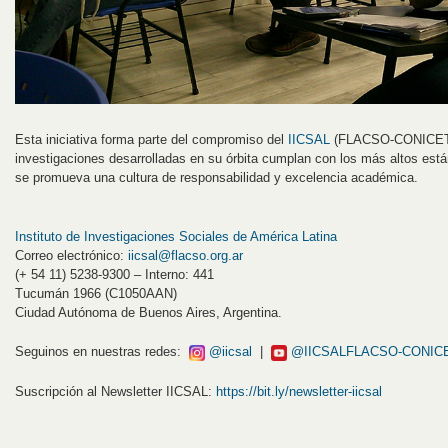
Esta iniciativa forma parte del compromiso del
IICSAL
(FLACSO-CONICET) p
investigaciones desarrolladas en su órbita cumplan con los más altos est
se promueva una cultura de responsabilidad y excelencia académica.
Instituto de Investigaciones Sociales de América Latina
Correo electrónico:
iicsal@flacso.org.ar
(+ 54 11) 5238-9300 – Interno: 441
Tucumán 1966 (C1050AAN)
Ciudad Autónoma de Buenos Aires, Argentina.
Seguinos en nuestras redes:
@iicsal
|
@IICSALFLACSO-CONIC
Suscripción al Newsletter IICSAL:
https://bit.ly/newsletter-iicsal