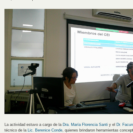
La actividad estuvo a cargo de la
Dra. María Florencia Santi
y el
Dr. Facun
técnico de la
Lic. Berenice Conde
, quienes brindaron herramientas concep