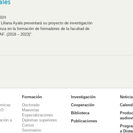
ales
2024
Liliana Ayala presentará su proyecto de investigación
nza en la formación de formadores de la facultad de
F. (2019 – 2023)".
Formación
Investigación
Notici
émicas
Doctorado
Cooperación
Calend
SO
Maestrías
Biblioteca
Produc
Especializaciones
audiov
ación a
Diplomas superiores
Publicaciones
Cursos
Progra
Seminarios
a Dist