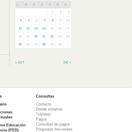
L
M
X
J
V
S
D
1
2
3
4
5
6
7
8
9
10
11
12
13
14
15
16
17
18
19
20
21
22
23
24
25
26
27
28
29
30
« OCT
DIC »
as
Consultas
ario
Contacto
Dónde estamos
ciones
Trámites
isuales
Pagos
Consultas de pagos
ma Educación
Preguntas frecuentes
ancia (PED)