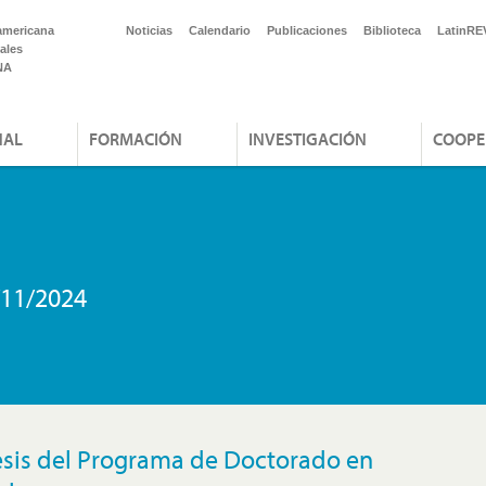
americana
Noticias
Calendario
Publicaciones
Biblioteca
LatinRE
ales
NA
NAL
FORMACIÓN
INVESTIGACIÓN
COOPE
/11/2024
esis del Programa de Doctorado en