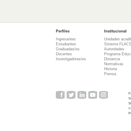
Perfiles
Institucional
Ingresantes
Unidades acad
Estudiantes
Sistema FLAC
Graduadas/os
Autoridades
Docentes
Programa Educ
Investigadoras/es
Distancia
Normativas
Historia
Prensa
F
S
S
©
P