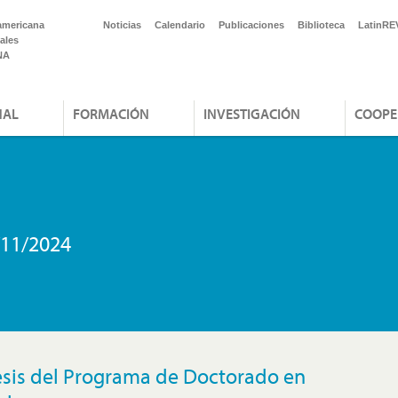
americana
Noticias
Calendario
Publicaciones
Biblioteca
LatinRE
ales
NA
NAL
FORMACIÓN
INVESTIGACIÓN
COOPE
/11/2024
esis del Programa de Doctorado en