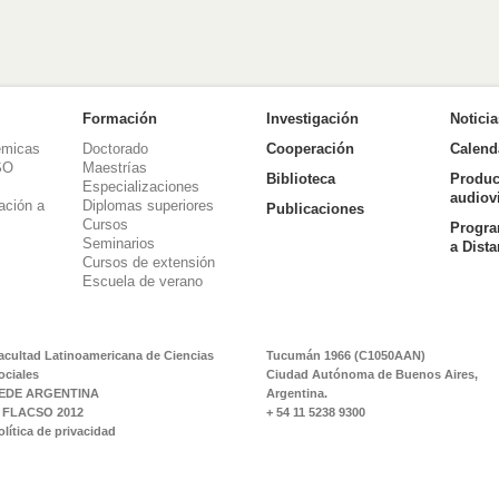
Formación
Investigación
Notici
émicas
Doctorado
Cooperación
Calend
SO
Maestrías
Biblioteca
Produc
Especializaciones
audiov
ación a
Diplomas superiores
Publicaciones
Cursos
Progra
Seminarios
a Dist
Cursos de extensión
Escuela de verano
acultad Latinoamericana de Ciencias
Tucumán 1966 (C1050AAN)
ociales
Ciudad Autónoma de Buenos Aires,
EDE ARGENTINA
Argentina.
 FLACSO 2012
+ 54 11 5238 9300
olítica de privacidad