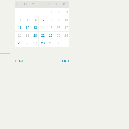
L
M
X
J
V
S
D
1
2
3
4
5
6
7
8
9
10
11
12
13
14
15
16
17
18
19
20
21
22
23
24
25
26
27
28
29
30
« OCT
DIC »