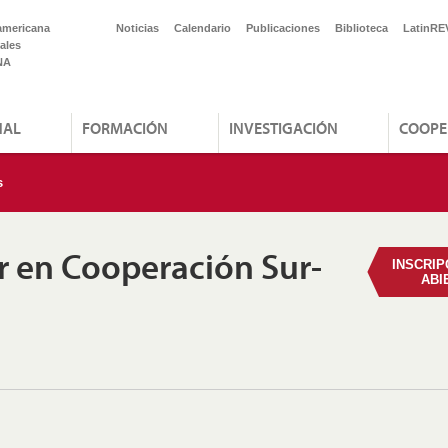
americana
Noticias
Calendario
Publicaciones
Biblioteca
LatinRE
ales
NA
NAL
FORMACIÓN
INVESTIGACIÓN
COOPE
s
r en Cooperación Sur-
INSCRIP
ABI