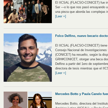
El IICSAL (FLACSO-CONICET) fue invi
Ser ―o lo que nos pasó ensayando una
una pieza que aborda las complejas i
[Leer +]
Folco Delfino, nuevo becario docto
El IICSAL (FLACSO-CONICET) tiene e
Consejo Nacional de Investigaciones 
(CONICET) ha resuelto, según la dis
GRH#CONICET, otorgar una beca docto
Delfino a partir del 1ero de septiembr
directora de tesis mientras que el IIC
[Leer +]
Mercedes Botto y Paula Canelo fu
Mercedes Botto, directora del Institu