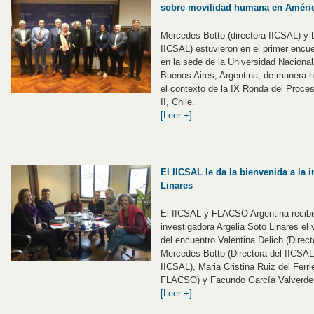
sobre movilidad humana en América
Mercedes Botto (directora IICSAL) y L
IICSAL) estuvieron en el primer encuen
en la sede de la Universidad Naciona
Buenos Aires, Argentina, de manera hí
el contexto de la IX Ronda del Proce
II, Chile.
[Leer +]
El IICSAL le da la bienvenida a la 
Linares
El IICSAL y FLACSO Argentina recibi
investigadora Argelia Soto Linares el v
del encuentro Valentina Delich (Dire
Mercedes Botto (Directora del IICSAL)
IICSAL), Maria Cristina Ruiz del Ferr
FLACSO) y Facundo García Valverde (
[Leer +]